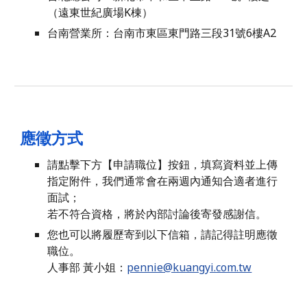
（
遠東世紀廣場K棟
）
台南營業所：台南市東區東門路三段31號6樓A2
應徵方式
請點擊下方【申請職位】按鈕，填寫資料並上傳
指定附件，我們通常會在兩週內通知合適者進行
面試；
若不符合資格，將於內部討論後寄發感謝信。
您也可以將履歷寄到以下信箱，請記得註明應徵
職位。
人事部 黃小姐：
pennie@kuangyi.com.tw