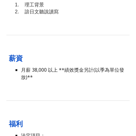
1.
理工背景
2.
諳日文聽說讀寫
薪資
月薪 3
8
,000 以上
**績效獎金另計(以季為單位發
放)**
福利
法定項目：